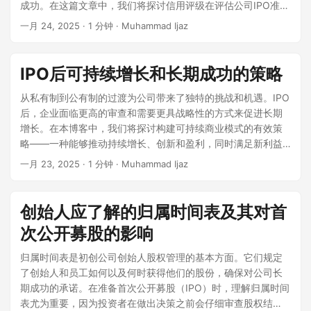
成功。在这篇文章中，我们将探讨信用评级在评估公司IPO准备
的公开市场首秀。 投资者情绪 投资者信心在决定IPO成功与否
市场中也可能表现不佳。评估更广泛的市场情绪——IPO市场是
则（GAAP），并接受公共公司会计监督委员会（PCAOB）的
Databricks的强劲增长及其在数据和人工智能行业中的关键角
中的重要性，以及它们如何影响投资者的看法和市场定位。 什
中发挥着至关重要的作用。Shein必须通过解决监管问题和展示
火热还是降温？利率或地缘政治事件是否影响投资者的胃口？
一月 24, 2025
· 1 分钟 · Muhammad Ijaz
审计。财务错误陈述可能导致监管调查、诉讼和投资者信心丧
色。该公司拥有强大的客户基础，服务于全球超过10,000个组
么是信用评级？ 信用评级是由信用评级机构提供的独立评估，
长期可持续性来安抚潜在投资者。该公司正在积极努力加强其
IPO后表现历史 虽然过去的表现不能预测未来的回报，但回顾
失。 合规挑战 – 公司必须遵守证券交易委员会（SEC）的规
织，包括超过60%的财富500强企业，著名客户包括Block、
用于评估公司的财务稳定性和风险水平。这些评级反映了公司
合规政策并改善其道德采购实践，以减轻负面看法。 对传统零
同一行业最近IPO的表现可以提供见解。例如，类似公司在上市
定，包括萨班斯-奥克斯利法案（SOX）要求、S-1表格提交以
Comcast、Rivian和Shell。 4. Shein Shein是一家中国创办的
履行财务义务的能力，考虑了收入增长、债务水平、市场条件
售商的影响 像Shein这样的电子商务巨头对传统零售商构成了重
后的波动性和稳定性方面表现如何？ ESG因素和社会影响 环
IPO后可持续增长和长期成功的策略
及持续的季度（10-Q）和年度（10-K）披露。 市场波动与股东
快时尚巨头，目前总部位于新加坡，正在积极寻求首次公开募
和管理有效性等因素。评级从高到低不等，高评级表示财务健
大威胁。随着消费者偏好向在线购物转变，实体店必须适应以
境、社会和治理（ESG）问题越来越多地影响投资决策。了解
期望 – IPO后的股票表现受市场波动、投资者情绪和财报的影
股（IPO），计划最早于2025年4月在伦敦证券交易所上市。
康和低风险，而低评级则表明风险增加和潜在的财务不稳定。
从私有制到公有制的过渡为公司带来了独特的挑战和机遇。IPO
求生存。数字优先品牌的激进定价和丰富产品选择迫使许多传
公司的可持续发展实践、多样性政策和社会影响。这些因素可
响。表现不佳可能引发股东提起诉讼，指控误导性陈述或风险
然而，Shein的IPO雄心遭遇了几项挑战。在2025年2月，有报
主要信用评级机构 全球金融市场上最具影响力的三大信用评级
后，企业面临更高的审查和需要更具战略性的方式来促进长期
统零售商重新思考其战略，导致店铺关闭和行业整合。 技术的
能会影响长期声誉和估值。 分析师意见和媒体报道 阅读第三方
披露不足。 网络安全威胁与数据泄露 – 公开公司面临更高的网
道称Shein计划将其估值削减至约500亿美元，几乎比2023年
机构是： 标准普尔（S&P） 穆迪投资者服务 惠誉评级 这些机
增长。在本博客中，我们将探讨构建可持续商业模式的有效策
角色 Shein的成功在很大程度上归功于其先进的人工智能驱动的
分析、金融记者评论和独立投资研究（如果有的话）。通常，
络攻击风险。遵守SOC 2、ISO 27001和SEC网络安全报告要求
的融资价值低四分之一。这一削减归因于日益增长的阻力，包
构根据详细的财务分析分配评级，帮助投资者、贷方和其他利
略——一种能够推动持续增长、创新和盈利，同时满足新利益
数据分析和供应链优化。该公司利用实时消费者洞察来调整库
这些来源提供关键见解或识别公司在自身披露中可能低估的风
对于保护敏感数据至关重要。 运营中断与供应链风险 – 生产延
括美国可能取消“微不足道”关税豁免，这可能影响Shein在其最
益相关者评估企业风险。 为什么信用评级对IPO很重要 对于准
相关者期望的模式。 1. 为什么可持续性对IPO后的增长至关重
存并快速发布新设计。这种技术驱动的方法不仅提高了效率，
险。 需要注意的红旗 避免投资于以下公司： 商业模式不清晰或
一月 23, 2025
· 1 分钟 · Muhammad Ijaz
迟、物流失败或劳动力挑战可能影响收益和投资者信心。 负面
大市场的盈利能力。 监管审查也在加剧。英国金融行为监管局
备进行IPO的公司来说，信用评级是财务信誉的基准。强劲的评
要 可持续性不再只是一个流行词。它已成为商业战略的关键支
还减少了过度生产，解决了快时尚中关于浪费的一些担忧。 全
不断变化 IPO前收入增长放缓 面临待决诉讼或监管审查 在没有
媒体报道与声誉损害 – 错误信息、高管丑闻或产品失败可能导
（FCA）在批准Shein的IPO方面所需的时间比平常更长，重点
级可以增强投资者信任，提高市场吸引力，并可能导致更好的
柱，特别是对于从IPO中崛起的公司。可持续的企业在长期内更
球扩张策略 Shein正在积极扩展到新市场，重点关注欧洲、韩国
强大基本面的情况下，IPO定价过高 结论 评估IPO不仅仅是对
致股票价值下降和利益相关者的不信任。 建立危机管理框架 1.
关注公司的供应链监督和法律风险评估。这是继“停止维吾尔人
IPO定价。另一方面，较弱的信用评级可能引发对财务健康的担
具生存能力，提升其声誉，吸引投资者，并对社会产生积极影
和拉丁美洲。例如，在韩国，Shein报告称过去一年在线销售增
品牌名称的兴奋。聪明的IPO投资涉及理解公司的基本面、管理
创始人应了解的归属时间表及其对首
建立危机管理团队 专门的危机管理团队应包括法律、财务、传
种族灭绝”等倡导团体提出的挑战之后，后者声称Shein的供应
忧，使吸引投资者或获得有利估值变得困难。 强信用评级在
响。可持续商业模式结合了环境、社会和经济维度，将长期成
长了270%。通过根据地区消费者偏好调整产品和利用本地化营
团队、财务健康和竞争地位。虽然IPO可以为有前途的公司提供
播、投资者关系、IT安全和运营等部门的代表。他们的角色是
链包括由维吾尔强迫劳动生产的棉花。 此外，Shein还因劳动实
次公开募股的影响
IPO中的关键好处： 增强投资者信心：高评级让投资者对公司
功与积极影响相结合。 2. 优先考虑利益相关者参与 在IPO后的
销策略，该公司继续加强其全球影响力。 竞争格局 Shein在一
有吸引力的切入点，但它们也带来了风险——尤其是在动荡的
制定和实施危机策略，协调应对工作，并与利益相关者沟通。
践受到批评。2024年，该公司报告发现其供应链中有两起儿童
的财务稳定性和信用worthiness感到放心。 更高的估值潜力：
环境中，利益相关者参与至关重要。上市后，公司必须与包括
个竞争激烈的环境中运营，挑战着Zara、H&M和Uniqlo等知名
市场中。花时间阅读文件，并在有疑问时寻求专业建议，或考
归属时间表是初创公司创始人股权管理的基本方面。它们规定
2. 制定危机沟通计划 一个精心制定的危机沟通计划确保信息传
劳动案件，涉及11岁8个月和15岁3个月的未成年人。Shein终
强信用评级可以导致溢价IPO定价，因为投资者更愿意为财务稳
投资者、员工、客户和供应商在内的多样化利益相关者建立强
品牌。为了保持竞争优势，Shein依赖超快的生产周期、直接面
虑等待直到IPO后表现提供更多清晰度。
了创始人和员工如何以及何时获得他们的股份，确保对公司长
递清晰、透明且符合法律要求。关键要素包括： 指定发言人，
止了与相关供应商的关系，并强调其对儿童劳动的零容忍政
定的公司支付股份。 降低感知风险：投资者使用信用评级来评
有力的关系。透明的沟通有助于对齐期望，促进信任，并推动
向消费者的模式和价格优势。其快速响应时尚趋势的能力使其
期成功的承诺。在准备首次公开募股（IPO）时，理解归属时间
接受媒体接触培训。 为投资者、监管机构、员工和公众预先定
策。 尽管面临这些挑战，Shein因其快速增长和数字优先的商业
估投资风险，而更高的评级可以减少对财务不稳定的担忧。 更
朝着共同目标的合作。有效的利益相关者管理是维持长期增长
能够超越许多传统零售商。 环境问题 快时尚行业因其环境影
表尤为重要，因为投资者在做出决策之前会仔细审查股权结
义的信息。 遵守SEC公平披露（Reg FD）规定，确保重要的非
模式而继续吸引关注，尤其受到Z世代消费者的青睐。然而，潜
容易获得资本：有利的信用评级可以改善公司在IPO前后筹集资