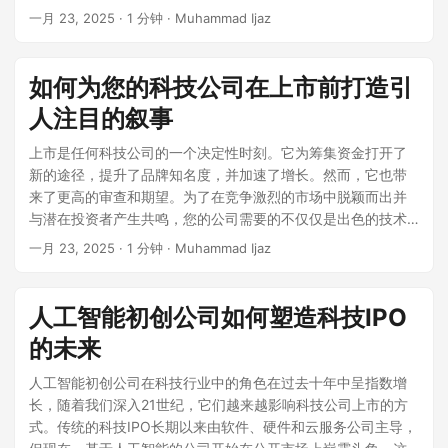
和可持续性的关键。 3. 将可持续性融入核心战略 可持续性不应
响、废物产生和碳足迹而面临越来越多的审查。尤其是Shein因
构。 本指南深入探讨归属时间表、其类型、税务影响以及旨在
公开信息公平且一致地披露。 危机响应渠道，包括新闻稿、投
在投资者应考虑持续的监管和伦理审查，这可能影响公司的市
一月 23, 2025
· 1 分钟 · Muhammad Ijaz
本的能力。 信用评级如何评估财务健康 信用评级基于几个财务
是次要考虑——它是公司整体商业战略的核心。成功的IPO后公
助长过度消费和纺织废物而受到批评。尽管该公司已采取措施
成功进行IPO的创始人的最佳实践。 什么是归属时间表？ 归属
资者电话会议和社交媒体策略，以控制叙事。 3. 为各种危机情
场表现和公众形象。 5. Plaid Plaid成立于2013年，由Zach
指标，包括： 收入增长：展示业务扩展和市场竞争力。 盈利能
司将可持续实践嵌入其决策过程中，使其商业目标与长期环
改善可持续性，例如推出回收计划并承诺减少排放，但仍面临
时间表概述了创始人或员工获得其股份完全所有权的时间线。
景创建响应协议 响应协议应概述不同危机情景的可操作步骤，
Perret和William Hockey创办，已成为金融科技生态系统中的
力：考虑净收入利润率和资产回报率。 债务水平：分析公司的
境、社会和财务目标相一致。通过识别可以创造最大影响的领
压力，要求其采取更环保的做法。 未来展望 Shein的IPO将在未
与其一次性获得股权，不如在预定的时间段内逐步归属股份，
包括： 财务差异： 立即进行审计审查、利益相关者披露和与
关键参与者，提供使应用程序能够无缝连接用户银行账户的
如何为您的科技公司在上市前打造引
杠杆和偿还债务义务的能力。 现金流稳定性：表明公司为运营
域，这些公司不仅在帮助地球和社会，同时也为持久的成功奠
来几个月成为一个关键事件。在应对监管挑战、投资者审查和
以鼓励长期奉献。这个过程既保护了公司及其投资者，又使利
SEC的接触。 监管调查： 与法律顾问协调并主动与监管机构接
API。这一基础设施已成为个人财务管理、贷款和支付等多种金
和投资产生持续现金流的能力。 行业和市场风险：评估可能影
定基础。 4. 采用三重底线方法 三重底线（TBL）方法关注三个
市场动态时，其在解决伦理问题的同时保持增长的能力将决定
人注目的叙事
益相关者的利益保持一致。 为什么归属时间表很重要 归属时间
触。 网络安全泄露： 事件响应计划、取证调查和强制性SEC披
融服务的必要组成部分。 在2025年4月，Plaid完成了一轮5.75
响财务表现的外部因素。 信用评级与IPO定价 信用评级直接影
支柱：人、地球和利润。通过在社会责任、环境影响和财务表
其长期成功。如果该公司成功在伦敦证券交易所上市，可能会
表有几个关键目的： 留任与承诺： 它们激励创始人和员工长期
露。 市场波动与股东诉讼： 投资者关系策略、法律风险评估和
亿美元的融资，使公司的估值达到了61亿美元，显著低于其
上市是任何科技公司的一个决定性时刻。它为筹集资金打开了
响IPO定价策略。信用评级高的公司通常会获得更强的估值，因
现方面衡量成功，公司可以为所有利益相关者创造价值。TBL鼓
为其他寻求公开募股的全球电子商务品牌树立先例。 结论 像
留在公司。 投资者信心： 机构投资者将结构化的归属时间表视
主动的股东沟通。 4. 进行危机模拟与压力测试 模拟危机演练有
2021年的134亿美元估值。这一减少反映了更广泛的市场趋
新的途径，提升了品牌知名度，并加速了增长。然而，它也带
为它们为投资者提供了较低的风险。相反，评级较低的公司可
励透明度和问责制，促进对商业成功的更全面的看法，而不仅
Shein这样的电子商务巨头正在重塑IPO格局，影响投资者情绪
为稳定性和承诺的标志，这在IPO期间至关重要。 防止离职风
助于识别响应协议中的弱点并改善协调。这些可以包括： 网络
势，金融科技估值受到更高利率和投资者审查增加的影响。值
来了更高的审查和期望。为了在竞争激烈的市场中脱颖而出并
能需要更保守地定价其股份以吸引兴趣。 示例： 一家公司如果
仅是财务底线。 5. 推动可持续性的创新 创新是长期可持续性的
并挑战传统零售模式。Shein公开上市的成功将取决于其在多大
险： 归属时间表防止共同创始人或关键员工在未贡献有意义价
攻击演练，以评估IT安全准备情况。 模拟监管审计，以确保
得注意的是，这轮融资吸引了富兰克林·坦普尔顿、富达管理和
与潜在投资者产生共鸣，您的公司需要的不仅仅是出色的技术
拥有**“A”信用评级**，可能能够以溢价定价其股份，因为感知
基石。IPO后的公司应专注于研究和开发，以推动可持续性方面
程度上有效解决监管问题并为可持续增长定位。随着快时尚行
值之前带着大量股权离开。 常见的归属时间表类型 1. 基于时间
SOX合规。 股东诉讼模拟，以完善法律响应策略。 风险缓解的
研究、黑石等新投资者，以及NEA和Ribbit Capital等现有支持
——还需要一个引人注目、结构良好的叙事。 本文概述了创建
风险较低，而一家公司如果拥有**“BB”评级**，可能需要提供
的突破。无论是创造节能技术、采用可再生材料，还是推出新
业的发展，投资者和消费者都应关注这些变革趋势。 行动呼吁
一月 23, 2025
· 1 分钟 · Muhammad Ijaz
的归属（最常见） 股权在设定的时间段内归属，通常为四年，
主动措施 1. 加强网络安全措施 实施强有力的网络安全框架对于
者。 Plaid一直在多样化其产品供应，超越其核心的银行链接服
一个不仅能捕捉您公司本质而且能吸引投资者的叙事的基本步
折扣以吸引投资者。 在IPO前改善信用评级的步骤 为了在IPO
的可持续产品，培养创新文化确保公司保持竞争力，并能够继
保持关注Shein的IPO之旅以及电子商务巨头对全球市场的更广
通常有一年的悬崖期。在悬崖期之后，股份通常按月或按季度
保护数据和投资者信任至关重要。关键策略包括： 定期渗透测
务。该公司已进入反欺诈解决方案、身份验证和支付促进等领
骤。一个战略性和精心制作的叙事可以显著提高您成功上市和
前获得有利的信用评级，公司应考虑以下几点： 优化财务表
续满足不断变化的市场需求。 6. 构建可持续的供应链 可持续的
泛影响。无论您是投资者、企业家还是时尚爱好者，了解这些
归属。 2. 基于里程碑的归属 股份在达到预定义目标时归属，例
试和漏洞评估。 SOC 2、ISO 27001合规性和SEC网络风险披
域。这些新产品线现在占Plaid年度经常性收入（ARR）的20%
持续上市后表现的机会。 1. 了解您的受众：投资者有特定的期
现：增强收入来源和盈利能力。 降低债务水平：有效管理负债
供应链对于最小化环境影响和优化资源使用至关重要。公司应
趋势都能为您提供对零售和股市未来的宝贵洞察。
人工智能初创公司如何塑造科技IPO
如收入目标、产品开发里程碑或用户获取基准。 3. 混合归属 结
露。 多因素认证（MFA）和加密通信协议。 2. 与监管机构和法
以上，并正在快速增长——反欺诈服务年增长率达到400%，而
望 在开始构建您的叙事之前，了解您的受众——投资者至关重
以增强财务稳定性。 增强现金流管理：确保持续和强劲的现金
通过负责任地采购材料、减少浪费和提高物流效率来评估和改
合基于时间和基于里程碑的归属，确保在股份完全获得之前既
律顾问保持沟通 与SEC、证券交易所和行业监管机构的持续对
的未来
支付促进增长了250%。 关于公开上市计划，Plaid表示IPO是
要。这些利益相关者正在寻找具有强大增长潜力、创新解决方
流生成。 改善公司治理：建立强有力的领导和透明的财务报
善其供应链。这不仅有助于环境，还建立了与重视可持续实践
有时间承诺又有目标达成。 悬崖期解释 悬崖期是一个初始阶段
话有助于预先解决合规问题。法律顾问应参与： 审查公开披
其长期战略的一部分，但尚未设定具体时间表。在2025年4
案和清晰盈利路径的公司。他们风险厌恶，希望对您的公司能
告。 提前与信用评级机构接触：提前了解评级标准可以帮助企
的利益相关者之间的信任。 7. 设定SMART的IPO后目标 IPO后
人工智能初创公司在科技行业中的角色在过去十年中呈指数增
（通常为一年），在此期间没有股份归属。如果员工或创始人
露，以确保SEC合规。 通过透明的投资者关系实践减轻股东诉
月，该公司表示不会在今年内上市，但仍在朝着最终上市的方
够应对市场波动并提供长期回报感到自信。 为了与投资者建立
业做好准备。 信用评级机构在IPO过程中的角色 信用评级机构
的公司需要设定明确、现实的目标，以与其长期愿景相一致。
长，随着我们深入21世纪，它们越来越影响科技公司上市的方
在悬崖期结束之前离开，他们将失去所有未归属的股份。在悬
讼风险。 处理监管询问和执法行动。 3. 投资者关系与市场认知
向努力。 Plaid的发展轨迹突显了金融科技领域的不断演变，公
联系，请确保您的叙事强调： 可扩展性：您的技术和商业模式
在分配评级之前会对公司的财务健康进行全面分析。这包括：
SMART框架——具体、可衡量、可实现、相关和时限性——提
式。传统的科技IPO长期以来由软件、硬件和云服务公司主导，
崖期之后，通常有一部分（通常为25%）的股份立即归属，其
管理 维护投资者信心需要持续、透明的沟通。最佳实践包括：
司必须应对市场波动、监管考虑以及持续创新的必要性。其在
如何在新市场和行业中增长。 差异化：您的产品或服务与竞争
审查审计财务报表 评估管理有效性和战略 评估行业风险和竞争
供了一种实用的方法来设定可实现和有影响力的目标。明确的