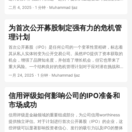
康状况和增长轨迹。在2024年，该公司处理的总支付量约为1.4
济实惠的服装和配饰。 Shein的市场地位 Shein已成为快时尚行
愿景。 IPO资金用途 检查公司计划如何使用筹集的资金。资金
二月 4, 2025
· 1 分钟 · Muhammad Ijaz
万亿美元，比前一年增长了38%。 尽管增长势头强劲且估值可
业的主导力量，最近一轮融资的估值约为660亿美元。尽管这
是否用于产品开发、扩展或偿还债务？如果大部分资金用于偿
观，Stripe尚未采取明确的公开上市行动。公司的领导层保持谨
一估值低于2022年达到的1000亿美元的峰值，但仍使Shein成
还现有义务或高管奖金，请谨慎行事。 客户基础和收入来源 多
慎，选择继续私有化，同时专注于扩展产品供应和全球覆盖。
为全球最有价值的电子商务品牌之一。其商业模式专注于快速
样化和增长的客户基础表明了韧性。寻找健康的经常性收入、
为首次公开募股制定强有力的危机管
这一策略使Stripe能够在没有公开市场上市所带来的压力和审查
产品周转、趋势驱动的库存和具有竞争力的定价。通过利用复
大型企业客户和地理分布的良好组合。对一两个客户或单一地
的情况下运营。随着金融科技领域的不断演变，Stripe的潜在
理计划
杂的数据分析和消费者洞察，Shein不断适应不断变化的时尚趋
区的高度依赖可能会带来风险。 债务水平和财务健康 评估公司
IPO仍然是投资者和行业观察者关注的焦点，他们将其视为可能
势，保持其在市场上的强大立足点。 IPO的重要性 首次公开募
的资产负债表。相对于股本的高债务水平可能是一个红旗，尤
首次公开募股（IPO）是任何公司的一个变革性里程碑，标志着
重塑公众市场对金融科技企业看法的重要事件。 2. SpaceX 在
股（IPO）是任何公司的关键里程碑，为扩展提供了重要的资
其是在利率上升的环境中。强大的现金储备和可管理的债务表
其从私人实体转变为公开交易公司。虽然IPO提供了资本获取的
埃隆·马斯克的领导下，SpaceX通过其创新技术和雄心勃勃的
本。对于像Shein这样的电子商务巨头来说，上市可以增强品牌
明财务稳定。 风险和法律问题 仔细阅读“风险因素”部分。它将
机会，增强了品牌知名度，并创造了增长机会，但它也带来了
项目显著改变了航空航天行业。一个显著的努力是Starlink，这
知名度、提高信誉并吸引投资者。然而，IPO之路并非没有挑
突出潜在威胁——包括监管风险、竞争威胁、诉讼或对第三方
重大风险。一个结构良好的危机管理计划对于应对潜在挑战和
是一个专注于通过低地球轨道卫星星座提供全球宽带互联网的
战，因为监管审查和伦理问题在投资者情绪中发挥着至关重要
供应商的依赖。注意任何近期的法律争议或调查。 估值和市销
确保业务连续性至关重要。本指南探讨了有效危机管理计划的
子公司。到2024年底，Starlink已发射约6000颗卫星，为75个
一月 24, 2025
· 1 分钟 · Muhammad Ijaz
的作用。 Shein的IPO之旅 Shein最初计划在纽约证券交易所
率 许多IPO的定价都处于高估值水平。将公司的市销率（P/S）
关键组成部分，并提供了在IPO期间及之后保护公司稳定性和声
国家的460万用户提供互联网服务。 尽管Starlink的扩展和财务
（NYSE）上市，但在美国面临监管审查。因此，该公司已将重
与同一行业的上市同行进行比较。如果它显著高于同行而没有
誉的策略。 危机管理的重要性 危机管理是为准备、应对和从可
成功令人瞩目，但关于潜在首次公开募股（IPO）的讨论仍在继
点转向伦敦证券交易所（LSE），计划在那里进行公开上市。此
匹配的增长指标，则可能被高估。 锁定期和内部人士活动 锁定
能对公司产生负面影响的意外事件中恢复的过程。对于处于IPO
续。埃隆·马斯克表示，一旦Starlink实现可预测的现金流和财务
信用评级如何影响公司的IPO准备和
举正值伦敦证券交易所努力吸引高知名度IPO之际，Shein的出
期（通常为90-180天）限制内部人士在IPO后立即出售股票。
阶段的公司而言，有效的危机管理对于维护投资者信心、遵守
稳定，将考虑进行IPO。截至2025年初，尚未宣布官方日期，
现可能会重新激发对该交易所的兴趣。 监管挑战 由于对其供应
锁定期结束后大量股票涌入市场可能会压低股价。此外，注意
市场成功
监管要求和减轻声誉损害至关重要。强有力的危机管理框架帮
但公司的强劲增长和盈利能力表明，IPO可能在不远的将来吸引
链实践和劳动条件的担忧，Shein的IPO前景面临重大障碍。人
早期内部人士的出售——这可能表明缺乏信心。 承销商和机构
助您的公司应对财务、运营和监管风险，使其能够迅速从潜在
零售和机构投资者的重大兴趣。 3. Databricks Databricks以
信用评级是金融领域的重要组成部分，为公司信用worthiness
权组织指责Shein使用与强迫劳动有关的供应商，特别是在中国
支持 顶级承销商如高盛或摩根士丹利通常表明强大的机构兴趣
的干扰中恢复。 识别与IPO相关的关键风险 全面的风险评估是
其大数据和人工智能驱动的分析平台而闻名，是2025年的一个
提供独立评估。对于计划进行首次公开募股（IPO）的企业，这
新疆地区。对此，Shein承诺提高透明度，发布其供应链的独立
和严格的审查。此外，注意支持IPO的大型机构投资者——这通
有效危机管理计划的基础。IPO公司面临的一些最紧迫的风险包
重要IPO候选者。在2024年12月，该公司在J轮融资中筹集了
些评级可以显著影响投资者信心、发行的吸引力以及IPO的整体
审计。然而，投资者的怀疑仍然是一个挑战，可能会影响公司
常反映市场信心。 时机和市场条件 即使是稳健的公司在动荡的
括： 财务错误陈述与SEC审查 – 公开公司必须遵循公认会计原
100亿美元，使其估值达到了620亿美元。这一巨额投资突显了