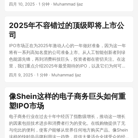
在投资任何IPO之前需要评估的关键因素。 了解公司的商业模
四月 10, 2025
· 1 分钟 · Muhammad Ijaz
式 在投资之前，问自己：公司是做什么的？它如何赚钱？商业
模式是否可扩展？拥有清晰、易于理解且经过验证的商业模式
的公司通常比依赖未经验证的概念或仍在开发中的未来技术的
2025年不容错过的顶级即将上市公
公司更安全。 检查S-1文件 向美国证券交易委员会（SEC）提
司
交的S-1注册声明是您获取IPO信息的主要来源。它包括财务报
表、风险因素、资金用途、管理层简介等。特别注意“风险因素”
IPO市场正在为2025年激动人心的一年做好准备，因为这一年
和“管理层讨论与分析（MD&A）”部分。 收入和利润趋势 查看
将有一系列高知名度的公司准备上市。从人工智能创新者到绿
过去三年的收入趋势。收入是否持续增长？公司是否盈利，或
色能源先锋，再到消费科技巨头，投资者都在密切关注。在这
者至少在缩小损失？虽然并非所有IPO公司都盈利，但朝着盈利
里，我们重点介绍2025年最受期待的IPO，以及它们为何可能
方向发展的轨迹是一个好兆头。 市场机会和行业趋势 评估公司
会塑造公共市场的未来。 1. Stripe Stripe成立于2010年，由兄
四月 9, 2025
· 1 分钟 · Muhammad Ijaz
目标市场的规模。它是否庞大且在扩展？在快速增长的行业
弟Patrick和John Collison创办，已成为金融科技行业的基石，
（如人工智能、金融科技或清洁能源）中运营的公司可能提供
提供全面的在线支付处理解决方案。该公司的平台使各类企业
更好的长期潜力。然而，仅仅拥有一个热门市场是不够的——
能够接受支付、管理收入并在全球范围内扩展业务。多年来，
像Shein这样的电子商务巨头如何重
公司还必须展示竞争优势。 竞争定位 评估公司在其行业中的位
Stripe积累了大量客户，包括亚马逊、谷歌和宝马等行业巨头，
置。它是否拥有先发优势、专有技术或强大的品牌？在招股说
塑IPO市场
突显了其在数字经济中的关键角色。 在2025年2月，Stripe宣
明书中检查其竞争对手，并进行自己的研究，了解其在产品、
布了一项收购要约，允许现任和前任员工出售股份，公司的估
电子商务行业在过去十年中经历了指数级增长，推动这一增长
定价和市场份额方面的比较。 管理层和创始人 领导团队在公司
值达到了915亿美元。这一估值反映了从2023年内部估值500
的因素包括技术进步和消费者行为的变化。在线购物提供了无
成功中扮演着关键角色。调查关键高管的经验和业绩记录。他
亿美元的显著恢复，接近2021年950亿美元的峰值估值。该收
与伦比的便利，使客户能够从世界任何地方购买产品。像Shein
们是否曾将其他公司上市？他们在过去的角色中是否取得了成
购要约不仅为员工提供了流动性，还表明了Stripe强劲的财务健
这样的快时尚品牌利用这一趋势，提供大量适合全球受众的经
果？寻找透明度、可信度和战略清晰度，以了解他们如何传达