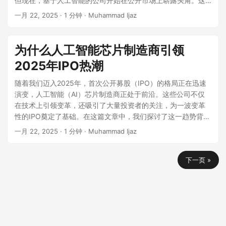
但现在，基于人工智能的公司开始在公开市场上崭露头角。这
余部分逐步归属。 渐进式归属与按月或按季度归属 在悬崖期之
促进开放银行和嵌入式金融方面的角色使其成为未来几年值得
对手相比有什么独特之处。 2. 定义您的独特价值主张 (UVP) 您
定位 监测可能影响财务表现的经济和市场趋势 强信用评级的长
目标还帮助公司跟踪其进展，并在必要时进行调整。 8. 有效的
些人工智能初创公司正在重塑科技IPO的格局，从它们的估值模
后，股份通常以相等的分期归属： 按月归属： 确保股份随着时
关注的重要实体。 6. Impossible Foods Impossible Foods成
一月 22, 2025
· 1 分钟 · Muhammad Ijaz
的UVP是您叙事的核心。它概括了您的技术为何重要，以及客
期好处 强信用评级的好处超越IPO，包括： 降低借款成本：评
预算和财务预测 适当的预算和预测对于管理IPO期间筹集的资
型到商业方法，随着人工智能技术的进步，它们的影响只会继
间的推移持续累积。 按季度归属： 提供稍微不那么频繁但更大
立于2011年，是植物基肉类行业的先驱，提供旨在复制传统肉
户为何选择您的产品而非其他替代品。投资者希望看到您的产
级较高的公司可以以有利的利率获得债务融资。 改善市场声
本并确保其明智使用至关重要。IPO后的公司应专注于管理烧钱
续增长。 人工智能初创公司在科技格局中的崛起 随着人工智能
幅度的归属股份。 加速归属：股份更快归属的情况 1. 单触发加
类味道和质感的产品。该公司的旗舰产品Impossible Burger已
品或服务如何满足现有需求或以其他解决方案无法做到的方式
誉：强大的信用形象增强企业信誉。 增强投资者关系：股东更
率、优化现金流和将资源分配到增长计划中。有效的财务管理
从理论应用转向现实解决方案，人工智能初创公司经历了爆炸
速 股份在单一事件（例如收购）发生时完全归属。虽然对员工
获得显著关注，与主要快餐连锁店建立了合作关系，并在众多
为什么人工智能芯片制造商引领
解决特定痛点。 可操作提示：确保您的UVP回答以下问题： 您
有可能投资并保留财务稳定公司的股份。 结论 信用评级是决定
确保资金用于能够实现可持续长期增长的计划。 9. 建立强大的
式的增长。从机器学习和自然语言处理到机器人技术和自主系
有利，但可能会让潜在买家担心立即稀释。 2. 双触发加速 需要
杂货店中分销。2021年，Impossible Foods正在探索上市选
解决了什么独特的问题？ 您的解决方案如何提供比当前选项更
公司IPO准备的重要因素。它们影响投资者信心、IPO定价和长
董事会 一个全面且多样化的董事会对于IPO后的治理至关重
2025年IPO热潮
统，基于人工智能的技术正在全球范围内改变各个行业。初创
两个条件（例如收购和无故解雇）才能适用加速归属。这种结
项，考虑首次公开募股（IPO）或与特殊目的收购公司
大的价值？ 什么使您的公司在市场上快速增长？ 3. 突出市场机
期财务稳定性。通过积极管理财务健康并在IPO前改善信用评
要。具有不同专业知识的董事会成员可以提供战略见解，确保
公司处于这些创新的前沿，风险投资家和天使投资者渴望支持
构对投资者更友好，因为它平衡了激励。 归属时间表与IPO准
（SPAC）合并，目标估值约为100亿美元。 然而，到2024年4
随着我们迈入2025年，首次公开募股（IPO）的格局正在迅速
会：展示奖赏的规模 投资者需要看到您的技术有显著的市场机
级，公司可以增强其对投资者的吸引力，并为成功的公开募股
合规，并在与增长、监管和创新相关的复杂问题上提供指导。
那些承诺用尖端人工智能解决方案颠覆传统市场的企业。 向人
备 创始人的关键考虑： 将股权与增长对齐： 确保归属条款激励
月，该公司的发展轨迹发生了变化。首席执行官Peter
演变，人工智能（AI）芯片制造商正处于前沿。这些公司不仅
会。通过提供数据驱动的见解，展示目标市场的规模、增长潜
做好准备。
强有力的治理增强了投资者信心，并帮助应对作为上市公司的
工智能的转变不仅仅是一种趋势——它是一场革命，根本改变
关键利益相关者超越IPO。 投资者审查： IPO前的投资者和承
McGuinness表示，Impossible Foods的目标是在未来两到三年
在技术上引领变革，还吸引了大量投资者的关注，为一波变革
力和趋势，您描绘了未开发的机会图景。 专业提示：使用相关
挑战。 10. 与新利益相关者的清晰沟通 上市公司必须与投资
了企业的运营方式。随着人工智能初创公司的规模扩大，它们
销商将评估归属时间表的潜在风险。 修订归属条款： 一些公司
内实现“流动性事件”，这可能包括IPO、出售或额外融资。这一
性的IPO奠定了基础。在这篇文章中，我们探讨了这一趋势背后
行业报告、市场规模统计和预测来支持您的主张。突出支持您
者、分析师和监管机构保持清晰和一致的沟通。定期更新财务
对更广泛科技生态系统的影响变得更加深远，随之而来的是上
在IPO前调整归属时间表，以留住领导层和关键员工。 股权稀
调整反映了植物基肉类市场的动态变化，公司面临着消费者需
的驱动因素，并重点介绍了重塑AI芯片行业的关键参与者。 人
解决方案需求的宏观经济或行业特定趋势。 4. 证明您的吸引
表现、战略计划和长期愿景对于维持投资者信心至关重要。透
一月 22, 2025
· 1 分钟 · Muhammad Ijaz
市动态的演变。 理解IPO过程 在深入探讨人工智能初创公司如
释与归属时间表 随着初创公司筹集资金，发行新股份可能会稀
求波动和竞争加剧等挑战。截至2025年初，尽管Impossible
工智能芯片制造商的激增 AI技术的快速发展创造了对能够支持
力：展示势头和成功 没有什么比现实世界的成功证明更能说服
明的沟通加强了关系，并确保关键利益相关者的持续支持。 11.
何影响IPO之前，了解传统的上市过程是很重要的。首次公开募
释现有所有权。然而，结构化的归属时间表确保股权逐步分
Foods继续扩展其产品供应和市场存在，但其公开亮相的确切时
日益复杂计算的专用硬件的无法满足的需求。AI芯片制造商正
投资者。吸引力是您公司能够兑现承诺的强烈信号。这可能包
投资于人才招聘和留用 吸引和留住顶尖人才对于创新和增长至
股（IPO）是指一家私人公司首次向公众提供股票，从私人持有
配，减少在IPO前突然稀释的影响。 归属时间表的税务影响 归
间和性质仍不确定，使其成为未来几年值得关注的公司。 7.
下一页 »
在迎合这一需求，开启了可能重新定义科技行业的公开募股机
括客户获取数字、收入增长、战略合作伙伴关系或产品里程
关重要。IPO后的公司应专注于创造一个包容性、动态的工作文
的企业转变为公开交易的实体。这个过程通常是公司成长中的
属时间表具有重要的税务后果。创始人最常见的两个税务考虑
Klarna Klarna是瑞典金融科技巨头，以其“先买后付”（BNPL）
会。像Cerebras Systems和Blaize这样的公司正处于这一变革
碑。 展示的关键指标： 客户保留和增长。 收入里程碑（季度/
化，鼓励合作并促进创造力。提供具有竞争力的薪酬方案、职
一个关键里程碑，为它们提供资金以支持进一步扩展，同时让
是： 1. 83(b) 选举 允许创始人在授予时支付股份的公允市场价
服务而闻名，自2005年成立以来一直是全球支付领域的变革力
性转变的前沿，开发出满足日益增长的AI计算需求的尖端解决
年度）。 产品采用率和使用统计。 显著的合作伙伴关系或合
业发展机会和积极的工作环境有助于吸引行业内的最佳人才。
早期投资者实现可观的回报。 然而，通往IPO的道路是复杂
值的税，而不是在归属时。 如果公司的估值预计会显著上升，
量。通过允许消费者进行购买并推迟付款，Klarna抓住了寻求
方案。 Cerebras Systems：创新的领导者 Cerebras Systems
作。 5. 展示您的团队：领导力和专业知识至关重要 一个强大、
12. 利用技术提高运营效率 技术在支持可持续增长方面发挥着
的，通常要求公司满足严格的监管要求，展示持续的财务表
这可能是有利的。 必须在股权授予后的30天内提交。 2. 普通
灵活支付解决方案的购物者的快速增长市场。该公司的创新方
因其开创性的晶圆级引擎技术而闻名，最近已提交IPO申请，目
富有远见的团队对您公司的增长至关重要，尤其是在应对上市
关键作用。IPO后的公司应投资于数字化转型，以提高运营效
现，并建立成功的业绩记录。对于科技公司而言，尤其如此，
收入与资本利得税 如果股份逐步归属，可能会按更高的税率作
法不仅吸引了大量用户，还与26个国家的超过575,000家商户
标估值在70亿到80亿美元之间。2024年上半年，Cerebras的
复杂性时。投资者不仅投资于想法，还投资于想法背后的人。
率、改善客户体验和简化内部流程。数据分析和人工智能的使
这一过程受到行业快速增长、波动性和不断变化的性质的影
为普通收入征税。 通过83(b)选举，收益在股份最终出售时可
建立了合作关系。 在2024年11月，Klarna向美国证券交易委员