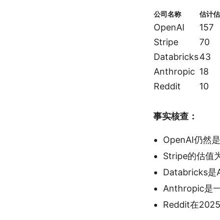
公司名称
估计估
OpenAI
157
Stripe
70
Databricks
43
Anthropic
18
Reddit
10
事实核查：
OpenAI仍
Stripe的
Databric
Anthrop
Reddit在