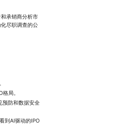
者和承销商分析市
动化尽职调查的公
。
O格局。
偏见预防和数据安全
到AI驱动的IPO